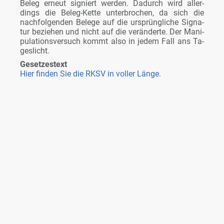
Be­leg er­neut si­gniert wer­den. Da­durch wird al­ler­
dings die Be­leg-Ket­te un­ter­bro­chen, da sich die
nach­fol­gen­den Be­le­ge auf die ur­sprüng­li­che Si­gna­
tur be­zie­hen und nicht auf die ver­än­der­te. Der Ma­ni­
pu­la­ti­ons­ver­such kommt al­so in je­dem Fall ans Ta­
ges­licht.
Ge­set­zes­text
Hier fin­den Sie die RKSV in vol­ler Län­ge.