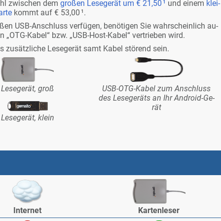
Wahl zwi­schen dem
gro­ßen Le­se­ge­rät um
€ 21,50
¹
und ei­nem
klei­
ar­te
kommt auf
€ 53,00
¹
.
­ßen USB-An­schluss ver­fü­gen, be­nö­ti­gen Sie wahr­schein­lich au­
n „OTG-Ka­bel“ bzw. „USB-Host-Ka­bel“ ver­trie­ben wird.
 zu­sätz­li­che Le­se­ge­rät samt Ka­bel stö­rend sein.
Le­se­ge­rät, groß
USB-OTG-Ka­bel zum An­schluss
des Le­se­ge­räts an Ihr An­dro­id-Ge­
rät
Le­se­ge­rät, klein
In­ter­net
Kar­ten­le­ser