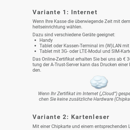
Va­ri­an­te 1: In­ter­net
Wenn Ih­re Kas­se die über­wie­gen­de Zeit mit dem I
heits­ein­rich­tung wäh­len.
Da­zu sind ver­schie­de­ne Ge­rä­te ge­eig­net:
Han­dy
Ta­blet oder Kas­sen-Ter­mi­nal im (W)LAN mit 
Ta­blet mit 3G- oder LTE-Mo­dul und SIM-Kar­t
Das On­line-Zer­ti­fi­kat er­hal­ten Sie bei uns ab
€ 3
tung der A-Trust-Ser­ver kann das Dru­cken ei­ner R
den.
Wenn Ihr Zer­ti­fi­kat im In­ter­net („Cloud“) ge­spe
chen Sie kei­ne zu­sätz­li­che Hard­ware (Chip­kar­t
Va­ri­an­te 2: Kar­ten­le­ser
Mit ei­ner Chip­kar­te und ei­nem ent­spre­chen­den L