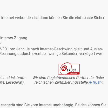
n­ter­net ver­bun­den ist, dann kön­nen Sie die ein­fachs­te Si­cher­
In­ter­net-Zu­gang
e
6,00
¹
pro Jahr. Je nach In­ter­net-Ge­schwin­dig­keit und Aus­las­
ech­nung da­durch even­tu­ell we­ni­ge Se­kun­den ver­zö­gert wer­
i­chert ist, brau­
Wir sind Re­gis­trier­kas­sen-Part­ner der ös­ter­
e, Le­se­ge­rät).
rei­chi­schen Zer­ti­fi­zie­rungs­stel­le
A-Trust
²
.
e­se­ge­rät sind Sie vom In­ter­net un­ab­hän­gig. Bei­des kön­nen Sie