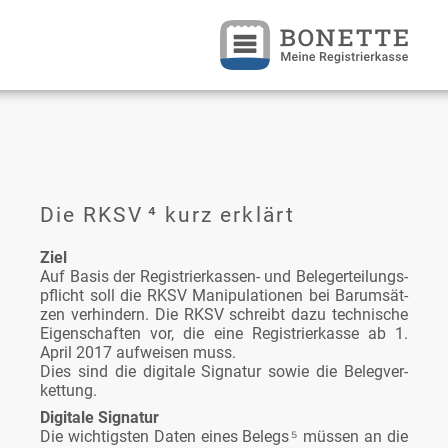
Die RKSV
⁴
kurz er­klärt
Ziel
Auf Ba­sis der Re­gis­trier­kas­sen- und Be­le­ger­tei­lungs­
pflicht soll die RKSV Ma­ni­pu­la­tio­nen bei Bar­um­sät­
zen ver­hin­dern. Die RKSV schreibt da­zu tech­ni­sche
Ei­gen­schaf­ten vor, die ei­ne Re­gis­trier­kas­se ab 1.
April 2017 auf­wei­sen muss.
Dies sind die di­gi­ta­le Si­gna­tur so­wie die Be­leg­ver­
ket­tung.
Di­gi­ta­le Si­gna­tur
Die wich­tigs­ten Da­ten ei­nes Be­legs
⁵
müs­sen an die