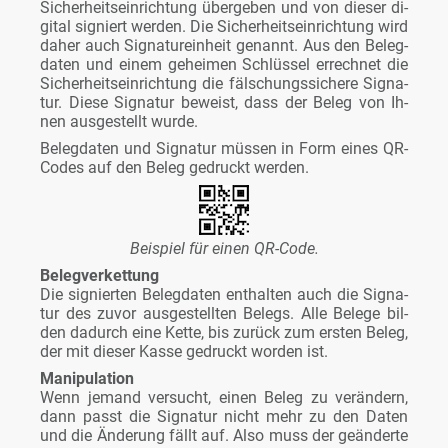
Si­cher­heits­ein­rich­tung über­ge­ben und von die­ser di­
gi­tal si­gniert wer­den. Die Si­cher­heits­ein­rich­tung wird
da­her auch Si­gna­tur­ein­heit ge­nannt. Aus den Be­leg­
da­ten und ei­nem ge­hei­men Schlüs­sel er­rech­net die
Si­cher­heits­ein­rich­tung die fäl­schungs­si­che­re Si­gna­
tur. Die­se Si­gna­tur be­weist, dass der Be­leg von Ih­
nen aus­ge­stellt wur­de.
Be­leg­da­ten und Si­gna­tur müs­sen in Form ei­nes QR-
Codes auf den Be­leg ge­druckt wer­den.
Bei­spiel für ei­nen QR-Code.
Be­leg­ver­ket­tung
Die si­gnier­ten Be­leg­da­ten ent­hal­ten auch die Si­gna­
tur des zu­vor aus­ge­stell­ten Be­legs. Al­le Be­le­ge bil­
den da­durch ei­ne Ket­te, bis zu­rück zum ers­ten Be­leg,
der mit die­ser Kas­se ge­druckt wor­den ist.
Ma­ni­pu­la­ti­on
Wenn je­mand ver­sucht, ei­nen Be­leg zu ver­än­dern,
dann passt die Si­gna­tur nicht mehr zu den Da­ten
und die Än­de­rung fällt auf. Al­so muss der ge­än­der­te