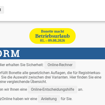
t
Bo­net­te macht
Be­triebs­ur­laub
01. – 09.08.2026
ier er­hal­ten Sie Si­cher­heit:
On­line-Rech­ner
füllt Bo­net­te al­le ge­setz­li­chen Auf­la­gen, die für Re­gis­trier­kas­
n Sie die Aus­wahl zwi­schen drei Va­ri­an­ten. Hier fin­den Sie ei­ne
i­ne ver­glei­chen­de Über­sicht.
ten wir Ih­nen ei­ne
On­line-Ent­schei­dungs­hil­fe
an.
an­zOn­line ha­ben wir ei­ne
An­lei­tung
für Sie.