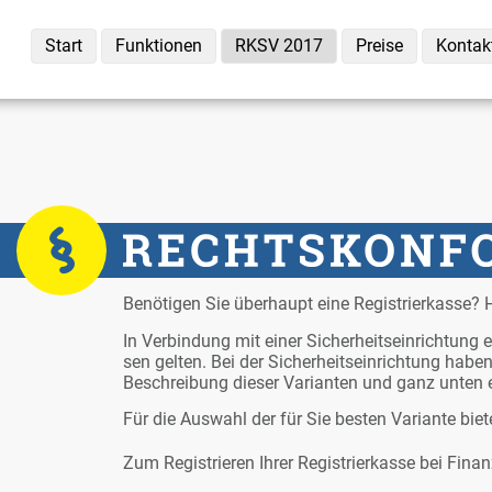
Start
Funk­tio­nen
RKSV 2017
Prei­se
Kon­tak
Be­nö­ti­gen Sie über­haupt ei­ne Re­gis­trier­kas­se? H
In Ver­bin­dung mit ei­ner Si­cher­heits­ein­rich­tung er­
sen gel­ten. Bei der Si­cher­heits­ein­rich­tung ha­be
Be­schrei­bung die­ser Va­ri­an­ten und ganz un­ten e
Für die Aus­wahl der für Sie bes­ten Va­ri­an­te bie­
Zum Re­gis­trie­ren Ih­rer Re­gis­trier­kas­se bei Fi­n