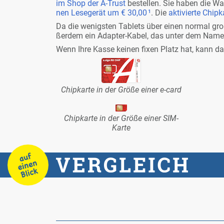
im Shop der A-Trust
be­stel­len. Sie ha­ben die 
nen Le­se­ge­rät um
€ 30,00
¹
. Die
ak­ti­vier­te Chip­k
Da die we­nigs­ten Ta­blets über ei­nen nor­mal gro
ßer­dem ein Ad­ap­ter-Ka­bel, das un­ter dem Na­me
Wenn Ih­re Kas­se kei­nen fi­xen Platz hat, kann das
Chip­kar­te in der Grö­ße ei­ner e-card
Chip­kar­te in der Grö­ße ei­ner SIM-
Kar­te