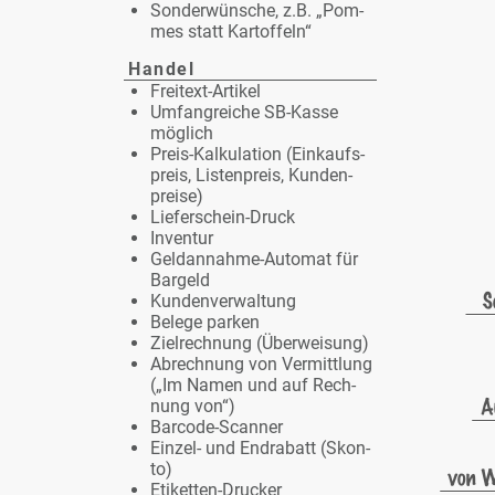
Son­der­wün­sche, z.B. „Pom­
mes statt Kar­tof­feln“
Han­del
Frei­text-Ar­ti­kel
Um­fang­rei­che SB-Kas­se
mög­lich
Preis-Kal­ku­la­ti­on (Ein­kaufs­
preis, Lis­ten­preis, Kun­den­
prei­se)
Lie­fer­schein-Druck
In­ven­tur
Geld­an­nah­me-Au­to­mat für
Bar­geld
Kun­den­ver­wal­tung
Be­le­ge par­ken
Ziel­rech­nung (Über­wei­sung)
Ab­rech­nung von Ver­mitt­lung
(„Im Na­men und auf Rech­
nung von“)
Bar­code-Scan­ner
Ein­zel- und En­dra­batt (Skon­
to)
Eti­ket­ten-Dru­cker