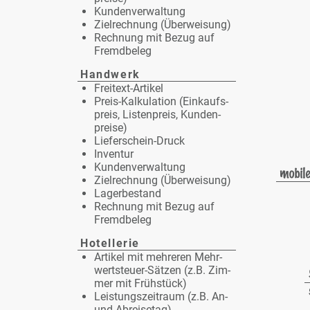
Kun­den­ver­wal­tung
Ziel­rech­nung (Über­wei­sung)
Rech­nung mit Be­zug auf
Fremd­be­leg
Hand­werk
Frei­text-Ar­ti­kel
Preis-Kal­ku­la­ti­on (Ein­kaufs­
preis, Lis­ten­preis, Kun­den­
prei­se)
Lie­fer­schein-Druck
In­ven­tur
Kun­den­ver­wal­tung
Ziel­rech­nung (Über­wei­sung)
La­ger­be­stand
Rech­nung mit Be­zug auf
Fremd­be­leg
Ho­tel­le­rie
Ar­ti­kel mit meh­re­ren Mehr­
wert­steu­er-Sät­zen (z.B. Zim­
mer mit Früh­stück)
Leis­tungs­zeit­raum (z.B. An-
und Ab­rei­se­tag)