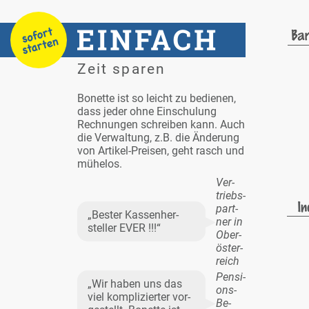
Zeit spa­ren
Bo­net­te ist so leicht zu be­die­nen,
dass je­der oh­ne Ein­schu­lung
Rech­nun­gen schrei­ben kann. Auch
die Ver­wal­tung, z.B. die Än­de­rung
von Ar­ti­kel-Prei­sen, geht rasch und
mü­he­los.
Ver­
triebs­
part­
„Bes­ter Kas­sen­her­
ner in
stel­ler EVER !!!“
Ober­
ös­ter­
reich
Pen­si­
„Wir ha­ben uns das
ons-
viel kom­pli­zier­ter vor­
Be­