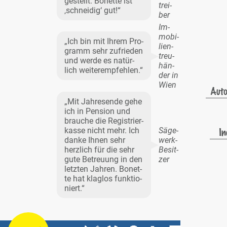
ge­stellt. Bo­net­te ist
trei­
‚schnei­dig‘ gut!“
ber
Im­
mo­bi­
„Ich bin mit Ih­rem Pro­
li­en­
gramm sehr zu­frie­den
treu­
und wer­de es na­tür­
hän­
lich wei­ter­emp­feh­len.“
der in
Wien
„Mit Jah­res­en­de ge­he
ich in Pen­si­on und
brau­che die Re­gis­trier­
kas­se nicht mehr. Ich
Sä­ge­
dan­ke Ih­nen sehr
werk-
herz­lich für die sehr
Be­sit­
gu­te Be­treu­ung in den
zer
letz­ten Jah­ren. Bo­net­
te hat klag­los funk­tio­
niert.“