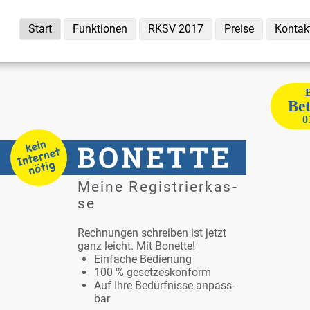
Start
Funk­tio­nen
RKSV 2017
Prei­se
Kon­tak
B
Be­
0
Mei­ne Re­gis­trier­kas­
se
Rech­nun­gen schrei­ben ist jetzt
ganz leicht. Mit Bo­net­te!
Ein­fa­che Be­die­nung
100 % ge­set­zes­kon­form
Auf Ih­re Be­dürf­nis­se an­pass­
bar