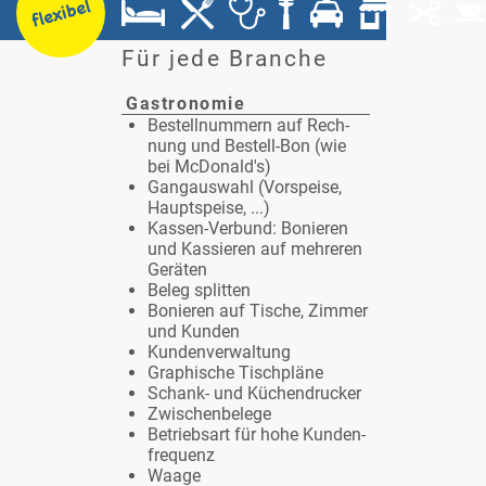
Für je­de Bran­che
Gas­tro­no­mie
Be­stell­num­mern auf Rech­
nung und Be­stell-Bon (wie
bei Mc­Do­nald's)
Gang­aus­wahl (Vor­spei­se,
Haupt­spei­se, ...)
Kas­sen-Ver­bund: Bo­nie­ren
und Kas­sie­ren auf meh­re­ren
Ge­rä­ten
Be­leg split­ten
Bo­nie­ren auf Ti­sche, Zim­mer
und Kun­den
Kun­den­ver­wal­tung
Gra­phi­sche Tisch­plä­ne
Schank- und Kü­chen­dru­cker
Zwi­schen­be­le­ge
Be­triebs­art für ho­he Kun­den­
fre­quenz
Waa­ge