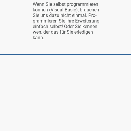
Wenn Sie selbst pro­gram­mie­ren
kön­nen (Vi­su­al Ba­sic), brau­chen
Sie uns da­zu nicht ein­mal. Pro­
gram­mie­ren Sie Ih­re Er­wei­te­rung
ein­fach selbst! Oder Sie ken­nen
wen, der das für Sie er­le­di­gen
kann.