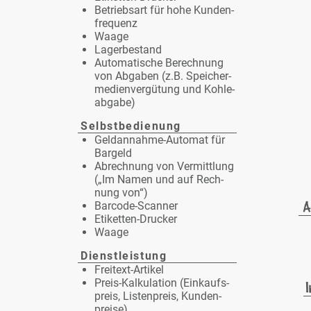
Be­triebs­art für ho­he Kun­den­
fre­quenz
Waa­ge
La­ger­be­stand
Au­to­ma­ti­sche Be­rech­nung
von Ab­ga­ben (z.B. Spei­cher­
me­di­en­ver­gü­tung und Koh­le­
ab­ga­be)
Selbst­be­die­nung
Geld­an­nah­me-Au­to­mat für
Bar­geld
Ab­rech­nung von Ver­mitt­lung
(„Im Na­men und auf Rech­
nung von“)
Bar­code-Scan­ner
Eti­ket­ten-Dru­cker
Waa­ge
Dienst­leis­tung
Frei­text-Ar­ti­kel
Preis-Kal­ku­la­ti­on (Ein­kaufs­
preis, Lis­ten­preis, Kun­den­
prei­se)