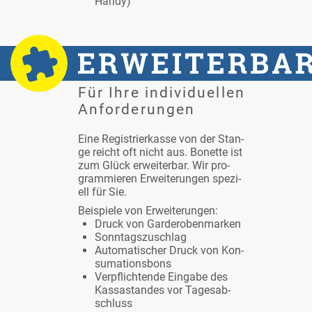
Han­dy)
Für Ih­re in­di­vi­du­el­len
An­for­de­run­gen
Ei­ne Re­gis­trier­kas­se von der Stan­
ge reicht oft nicht aus. Bo­net­te ist
zum Glück er­wei­ter­bar. Wir pro­
gram­mie­ren Er­wei­te­run­gen spe­zi­
ell für Sie.
Bei­spie­le von Er­wei­te­run­gen:
Druck von Gar­de­ro­ben­mar­ken
Sonn­tags­zu­schlag
Au­to­ma­ti­scher Druck von Kon­
su­ma­ti­ons­bons
Ver­pflich­ten­de Ein­ga­be des
Kas­sa­stan­des vor Ta­ges­ab­
schluss