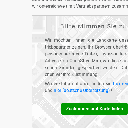
wir ös­ter­reich­weit mit Ver­triebs­part­nern zu­sam
Bit­te stim­men Sie zu
Wir möch­ten Ih­nen die Land­kar­te un­se
triebs­part­ner zei­gen. Ihr Brow­ser über­tr
per­so­nen­be­zo­ge­ne Da­ten, ins­be­son­de­re
Adres­se, an Open­Street­Map, wo die­se aus
schen Grün­den ge­spei­chert wer­den. Da­
chen wir Ih­re Zu­stim­mung.
Wei­te­re In­for­ma­tio­nen fin­den sie
hier (en
und
hier (deut­sche Über­set­zung)
¹
.
Zu­stim­men und Kar­te la­den