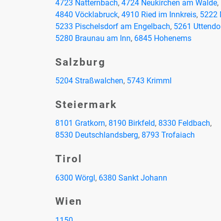
4723 Nat­tern­bach
,
4724 Neu­kir­chen am Wal­de
,
4840 Vöck­la­bruck
,
4910 Ried im Inn­kreis
,
5222 M
5233 Pi­schels­dorf am En­gel­bach
,
5261 Ut­ten­do
5280 Brau­nau am Inn
,
6845 Ho­hen­ems
Salz­burg
5204 Straß­wal­chen
,
5743 Krimml
Stei­er­mark
8101 Grat­korn
,
8190 Birk­feld
,
8330 Feld­bach
,
8530 Deutsch­lands­berg
,
8793 Tro­fai­ach
Ti­rol
6300 Wörgl
,
6380 Sankt Jo­hann
Wien
1150