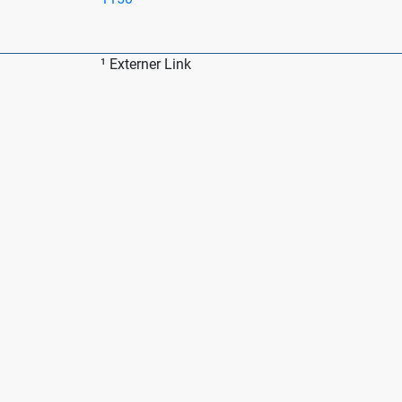
¹ Ex­ter­ner Link