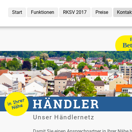
Start
Funk­tio­nen
RKSV 2017
Prei­se
Kon­tak
B
Be­
0
Un­ser Händ­ler­netz
Da­mit Sie ei­nen An­sprech­part­ner in Ih­rer Nä­he h