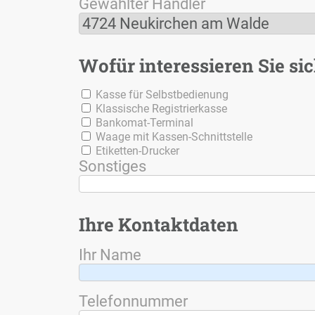
Ge­wähl­ter Händ­ler
4724 Neu­kir­chen am Wal­de
Wo­für in­ter­es­sie­ren Sie si
Kas­se für Selbst­be­die­nung
Klas­si­sche Re­gis­trier­kas­se
Ban­ko­mat-Ter­mi­nal
Waa­ge mit Kas­sen-Schnitt­stel­le
Eti­ket­ten-Dru­cker
Sons­ti­ges
Ih­re Kon­takt­da­ten
Ihr Na­me
Te­le­fon­num­mer