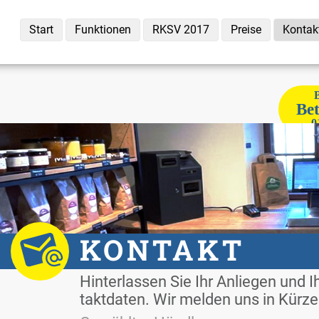
Start
Funk­tio­nen
RKSV 2017
Prei­se
Kon­tak
B
Be­
0
KON­TAKT
Hin­ter­las­sen Sie Ihr An­lie­gen und I
takt­da­ten. Wir mel­den uns in Kür­ze