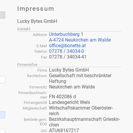
Im­pres­sum
Lu­cky Bytes GmbH
Kon­takt
Un­ter­buch­berg 1
Adres­se
A-4724 Neu­kir­chen am Wal­de
office​@bonette.​at
E-Mail
07278 / 34034-0
Te­le­fon
07278 / 34034-41
Fax
Fir­men­in­fos
Lu­cky Bytes GmbH
Fir­ma
Ge­sell­schaft mit be­schränk­ter
Rechts­form
Haf­tung
Neu­kir­chen am Wal­de
Fir­men­sitz
Fir­men­buch­num­
FN 402086 d
mer
Lan­des­ge­richt Wels
Fir­men­ge­richt
Wirt­schafts­kam­mer Ober­ös­ter­
Mit­glied­schaft
reich
Be­zirks­haupt­mann­schaft Gries­kir­
Be­hör­de gem.
ECG
chen
ATU68167217
UID