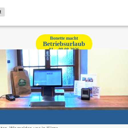
t
Bo­net­te macht
Be­triebs­ur­laub
01. – 09.08.2026