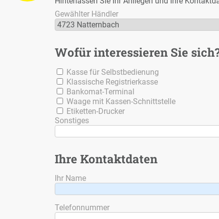
Hin­ter­las­sen Sie Ihr An­lie­gen und Ih­re Kon­takt­
Ge­wähl­ter Händ­ler
4723 Nat­tern­bach
Wo­für in­ter­es­sie­ren Sie sich
Kas­se für Selbst­be­die­nung
Klas­si­sche Re­gis­trier­kas­se
Ban­ko­mat-Ter­mi­nal
Waa­ge mit Kas­sen-Schnitt­stel­le
Eti­ket­ten-Dru­cker
Sons­ti­ges
Ih­re Kon­takt­da­ten
Ihr Na­me
Te­le­fon­num­mer