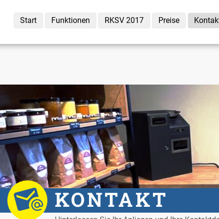
Start
Funk­tio­nen
RKSV 2017
Prei­se
Kon­tak
KON­TAKT