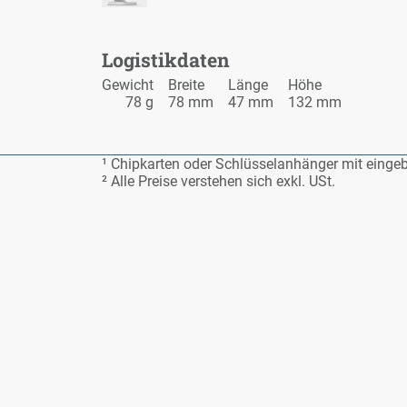
Lo­gis­tik­da­ten
Ge­wicht
Brei­te
Län­ge
Hö­he
78 g
78 mm
47 mm
132 mm
¹ Chip­kar­ten oder Schlüs­sel­an­hän­ger mit ein­ge
² Al­le Prei­se ver­ste­hen sich exkl. USt.