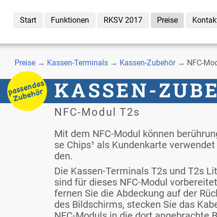
Start
Funk­tio­nen
RKSV 2017
Prei­se
Kon­tak
Prei­se
→
Kas­sen-Ter­mi­nals
→
Kas­sen-Zu­be­hör
→ NFC-Mo­d
KAS­SEN-ZU­B
NFC-Mo­dul T2s
Mit dem NFC-Mo­dul kön­nen be­rüh­rung
se Chips¹ als Kun­den­kar­te ver­wen­det
den.
Die Kas­sen-Ter­mi­nals T2s und T2s Li­
sind für die­ses NFC-Mo­dul vor­be­rei­tet
fer­nen Sie die Ab­de­ckung auf der Rück
des Bild­schirms, ste­cken Sie das Ka­b
NFC-Mo­duls in die dort an­ge­brach­te 