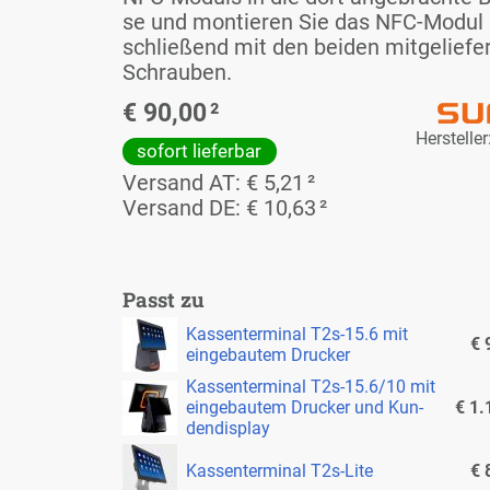
se und mon­tie­ren Sie das NFC-Mo­dul
schlie­ßend mit den bei­den mit­ge­lie­fer
Schrau­ben.
€ 90,00
²
Her­stel­le
so­fort lie­fer­bar
Ver­sand AT: € 5,21
²
Ver­sand DE: € 10,63
²
Passt zu
Kas­sen­ter­mi­nal T2s-15.6 mit
€ 
ein­ge­bau­tem Dru­cker
Kas­sen­ter­mi­nal T2s-15.6/10 mit
ein­ge­bau­tem Dru­cker und Kun­
€ 1.
den­dis­play
Kas­sen­ter­mi­nal T2s-Li­te
€ 