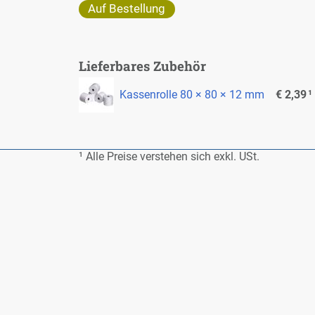
Auf Be­stel­lung
Lie­fer­ba­res Zu­be­hör
Kas­sen­rol­le 80 × 80 × 12 mm
€ 2,39
¹
¹ Al­le Prei­se ver­ste­hen sich exkl. USt.