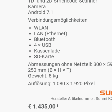
1D- und 2D-Strich­code-Scan­ner
Ka­me­ra
An­dro­id 7.1
Ver­bin­dungs­mög­lich­kei­ten
WLAN
LAN (Ether­net)
Blue­tooth
4 × USB
Kas­sen­la­de
SD-Kar­te
Ab­mes­sun­gen oh­ne Netz­teil: 300 × 5
250 mm (B × H × T)
Ge­wicht: 8 kg
Auf­lö­sung: 1.080 × 1.920 Pi­xel
Her­stel­ler-Ar­ti­kel­num­mer: Sun­mi
€ 1.435,00
¹