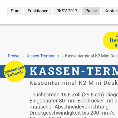
Start
Funk­tio­nen
RKSV 2017
Prei­se
Kon­tak
B
Be­
0
Prei­se
→
Kas­sen-Ter­mi­nals
→ Kas­sen­ter­mi­nal K2 Mi­ni Des
KAS­SEN-TER­
Kas­sen­ter­mi­nal K2 Mi­ni Desk
NALS
Touch­screen 15,6 Zoll (39,6 cm) Dia­go­
Ein­ge­bau­ter 80-mm-Bon­dru­cker mit au
ma­ti­scher Ab­schnei­de­vor­rich­tung
Druck­ge­schwin­dig­keit bis 200 mm/s