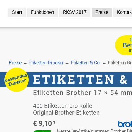
Start
Funk­tio­nen
RKSV 2017
Prei­se
Kon­tak
B
Be­
0
Prei­se
→
Eti­ket­ten-Dru­cker
→
Eti­ket­ten & Co.
→ Eti­ket­ten B
ETI­KET­TEN &
Eti­ket­ten Bro­ther 17 × 54 m
400 Eti­ket­ten pro Rol­le
Ori­gi­nal Bro­ther-Eti­ket­ten
€ 9,10
¹
Her­stel­ler-Ar­ti­kel­num­mer: Bro­ther