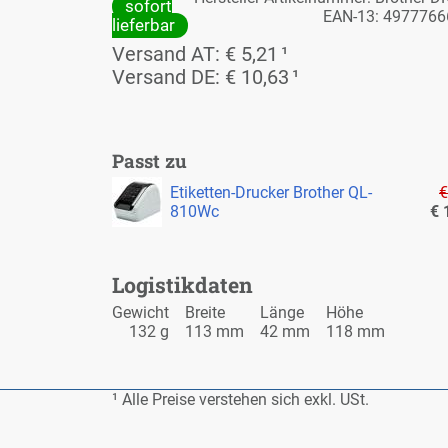
so­fort
EAN-13: 497776
lie­fer­bar
Ver­sand AT: € 5,21
¹
Ver­sand DE: € 10,63
¹
Passt zu
Eti­ket­ten-Dru­cker Bro­ther QL-
€
810Wc
€ 
Lo­gis­tik­da­ten
Ge­wicht
Brei­te
Län­ge
Hö­he
132 g
113 mm
42 mm
118 mm
¹ Al­le Prei­se ver­ste­hen sich exkl. USt.